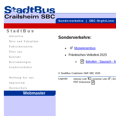
Sonderverkehre
|
SBC-NightLiner
StadtBus
Aktuelles
Sonderverkehre:
Netz und Fahrpläne
Fahrscheinarten
Muswiesenbus
Über uns
Fränkisches Volksfest 2025
Kontakt
Ilshofen - Saurach - 
Bestimmungen
Sonderverkehre
© StadtBus Crailsheim GbR SBC 2026
Werbung bei uns
Legende:
interner Link
| externer Link
| Em
PDF-Dokument
Impressum
Datenschutz
Webmaster