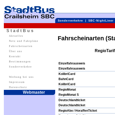
Sonderverkehre
|
SBC-NightLiner
StadtBus
Aktuelles
Fahrscheinarten (St
Netz und Fahrpläne
Fahrscheinarten
RegioTarif
Über uns
Kontakt
Bestimmungen
Einzelfahrausweis
Sonderverkehre
Einzelfahrausweis
KolibriCard
Werbung bei uns
BahnCard
Impressum
KolibriCard
Datenschutz
RegioMonat
Webmaster
RegioMonat S
Deutschlandticket
Deutschlandticket
RegioAbo / HoraffenTicket