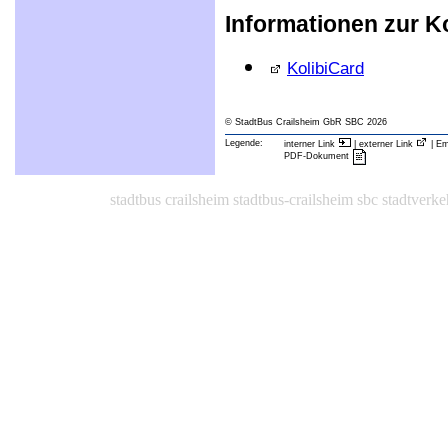
Informationen zur Ko
KolibiCard
© StadtBus Crailsheim GbR SBC 2026
Legende:
interner Link
| externer Link
| Em
PDF-Dokument
stadtbus crailsheim stadtbus-crailsheim sbc stadtverke